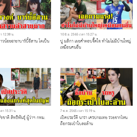
ลา 12:38 น.
10 มิ.ย. 2565 เวลา 15:27 น.
สาวน้อยฉายาบาร์บี้อีสาน โตเป็น
ปู มลิกา เผยคำตอบจี๊ดใจ ทำไมไม่มีบ้านใหญ่
เหมือนคนอื่น
วลา 15:31 น.
7 พ.ค. 2565 เวลา 15:19 น.
ชชาติ สิทธิพันธุ์ ผู้ว่าฯ กทม.
เปิดประวัติ นารา เครปกะเทย รวยจากไหน
ถือกระเป๋าใบละล้าน