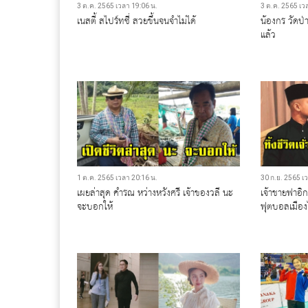
3 ต.ค. 2565 เวลา 19:06 น.
3 ต.ค. 2565 เว
เนสตี้ สไปร์ทซี่ สวยขึ้นจนจำไม่ได้
น้องกร วัดป่
แล้ว
1 ต.ค. 2565 เวลา 20:16 น.
30 ก.ย. 2565 เ
เผยล่าสุด คำรณ หว่างหวังศรี เจ้าของวลี นะ
เจ้าชายฟาอิก
จะบอกให้
ฟุตบอลเมือ