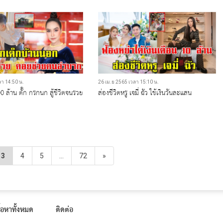
ลา 14:50 น.
26 เม.ย 2565 เวลา 15:10 น.
 ล้าน ตั๊ก กรกนก สู้ชีวิตจนรวย
ส่องชีวิตหรู เจมี่ ฉัว ใช้เงินวันละแสน
3
4
5
…
72
»
ื้อหาทั้งหมด
ติดต่อ