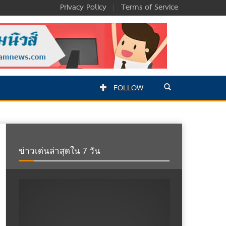
Privacy Policy
|
Terms of Service
FOLLOW
ข่าวเด่นล่าสุดใน 7 วัน