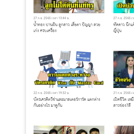
27 ก.ย. 2565 เวลา 13:44 น.
27 ก.ย. 2565 เ
น้ำทอง ปานฝัน ลูกสาว เสี่ยตา ปัญญา สวย
ทัดดาว นึกแจ
เก่ง ครบเครื่อง
ญี่ปุ่น
22 ก.ย. 2565 เวลา 19:32 น.
21 ก.ย. 2565 เ
บัตรเครดิตวีซ่าและมาสเตอร์การ์ด แตกต่าง
เปิดชีวิต เห
กันอย่างไร มาดูกัน
สาวช่อง7สี