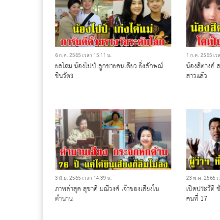
6 ก.ค. 2565 เวลา 15:11 น.
1 ก.ค. 2565 เว
ยลโฉม น้องไปป์ ลูกชายคนเดียว ยิ่งลักษณ์
น้องสิตางค์ 
ชินวัตร
สาวแล้ว
3 มิ.ย. 2565 เวลา 14:39 น.
23 พ.ค. 2565 เ
ภาพล่าสุด สุชาดี มณีวงศ์ เจ้าของเสียงใน
เปิดประวัติ ชั
ตำนาน
คนที่ 17