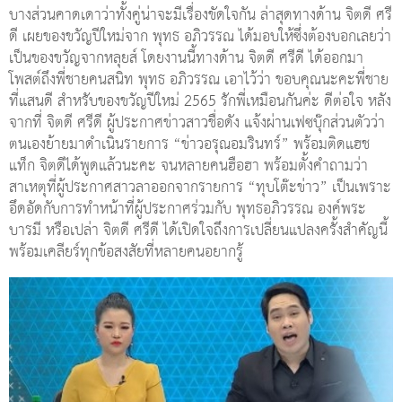
บางส่วนคาดเดาว่าทั้งคู่น่าจะมีเรื่องขัดใจกัน ล่าสุดทางด้าน จิตดี ศรี
ดี เผยของขวัญปีใหม่จาก พุทธ อภิวรรณ ได้มอบให้ซึ่งต้องบอกเลยว่า
เป็นของขวัญจากหลุยส์ โดยงานนี้ทางด้าน จิตดี ศรีดี ได้ออกมา
โพสต์ถึงพี่ชายคนสนิท พุทธ อภิวรรณ เอาไว้ว่า ขอบคุณนะคะพี่ชาย
ที่แสนดี สำหรับของขวัญปีใหม่ 2565 รักพี่เหมือนกันค่ะ ดีต่อใจ หลัง
จากที่ จิตดี ศรีดี ผู้ประกาศข่าวสาวชื่อดัง แจ้งผ่านเฟซบุ๊กส่วนตัวว่า
ตนเองย้ายมาดำเนินรายการ “ข่าวอรุณอมรินทร์” พร้อมติดแฮช
แท็ก จิตดีได้พูดแล้วนะคะ จนหลายคนฮือฮา พร้อมตั้งคำถามว่า
สาเหตุที่ผู้ประกาศสาวลาออกจากรายการ “ทุบโต๊ะข่าว” เป็นเพราะ
อึดอัดกับการทำหน้าที่ผู้ประกาศร่วมกับ พุทธอภิวรรณ องค์พระ
บารมี หรือเปล่า จิตดี ศรีดี ได้เปิดใจถึงการเปลี่ยนแปลงครั้งสำคัญนี้
พร้อมเคลียร์ทุกข้อสงสัยที่หลายคนอยากรู้