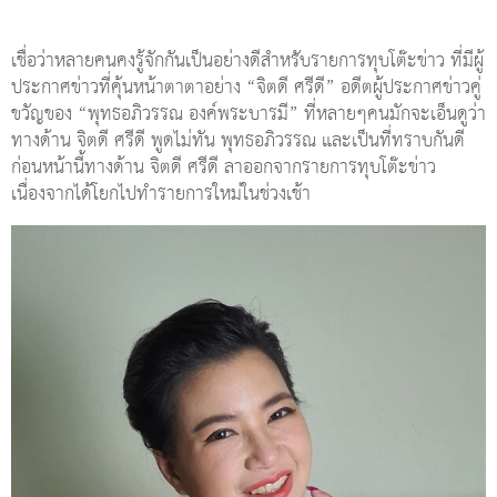
เชื่อว่าหลายคนคงรู้จักกันเป็นอย่างดีสำหรับรายการทุบโต๊ะข่าว ที่มีผู้
ประกาศข่าวที่คุ้นหน้าตาตาอย่าง “จิตดี ศรีดี” อดีตผู้ประกาศข่าวคู่
ขวัญของ “พุทธอภิวรรณ องค์พระบารมี” ที่หลายๆคนมักจะเอ็นดูว่า
ทางด้าน จิตดี ศรีดี พูดไม่ทัน พุทธอภิวรรณ และเป็นที่ทราบกันดี
ก่อนหน้านี้ทางด้าน จิตดี ศรีดี ลาออกจากรายการทุบโต๊ะข่าว
เนื่องจากได้โยกไปทำรายการใหม่ในช่วงเช้า