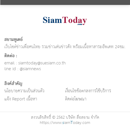
สยามทูเดย์
เว็บไซต์ข่าวเพื่อคนไทย รวมข่าวเด่นข่าวดัง พร้อมเนื้อหาสาระอัพเดท 24ชม.
ติดต่อ :
email :
siamtoday@suesiam.co.th
line id : @siamnews
ลิงค์สำคัญ
นโยบายความเป็นส่วนตัว
เงื่อนไขข้อตกลงการใช้บริการ
แจ้ง Report เนื้อหา
ติดต่อโฆษณา
สงวนลิขสิทธิ์ © 2562 บริษัท สื่อสยาม จำกัด
https://www.
s
iam
T
oday.com