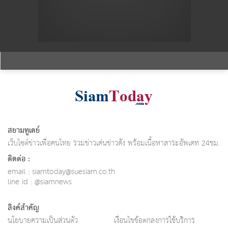
สยามทูเดย์
เว็บไซต์ข่าวเพื่อคนไทย รวมข่าวเด่นข่าวดัง พร้อมเนื้อหาสาระอัพเดท 24ชม.
ติดต่อ :
email :
siamtoday@suesiam.co.th
line id : @siamnews
ลิงค์สำคัญ
นโยบายความเป็นส่วนตัว
เงื่อนไขข้อตกลงการใช้บริการ