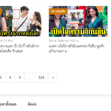
ข่าวบันเทิง
วลา 13:18 น.
26 ม.ค. 2566 เวลา 16:27 น.
อความแรก ถึง นิกกี้ หลังเลิกรา
เบลล่า เปิดใจ หลังมีปมดราม่ากันซีน พูดถึง
ะโยคเด็ด รักเสมอ
แก๊งนางเอก ม.
3
4
5
…
324
»
ื้อหาทั้งหมด
ติดต่อ