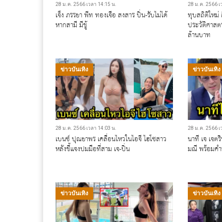
28 ม.ค. 2566 เวลา 14:15 น.
28 ม.ค. 2566 เ
เจ็ง ภรรยา พีท ทองเจือ สงสาร ปิ่น-รับไม่ได้
ทุบสถิติใหม่ 
หากสามี มีชู้
ประวัติศาสตร
ล้านบาท
ข่าวบันเทิง
ข่าวบันเทิง
28 ม.ค. 2566 เวลา 14:03 น.
28 ม.ค. 2566 เ
เบนซ์ ปุณยาพร เคลื่อนไหวในไอจี ไฮโซสาว
นาที เจ เจตร
หลังชี้แจงปมมือที่สาม เจ-ปิ่น
มณี พร้อมคำพ
ข่าวบันเทิง
ข่าวบันเทิง