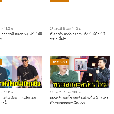
วลา 14:09 น.
27 ม.ค. 2566 เวลา 14:06 น.
บลล่า ราณี เผยสาเหตุ ทำไมไม่มี
เปิดค่าตัว มดดำ คชาภา หลังเป็นพิธีกรให้
ร
พรรคเพื่อไทย
ข่าวบันเทิง
วลา 13:45 น.
27 ม.ค. 2566 เวลา 13:39 น.
จ เจตริน ที่ต้องการเพียงจะลา
แฟนคลับรอกรี๊ด ช่องดังเตรียมปั้น นุ๊ก ธนดล
กครั้ง
เป็นพระเอกละครเรื่องแรก