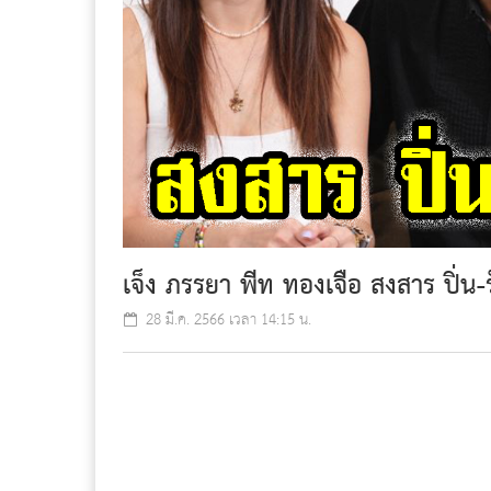
เจ็ง ภรรยา พีท ทองเจือ สงสาร ปิ่น-รั
28 มี.ค. 2566 เวลา 14:15 น.