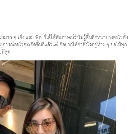
รงมาก ๆ เจ็ง และ พีท ก็ได้ให้สัมภาษณ์ว่าไม่รู้ตื้นลึกหนาบางอะไรทั้ง
าเหตุการณ์อะไรจะเกิดขึ้นก็แล้วแต่ ก็อยากให้กำลังใจอยู่ห่าง ๆ ขอให้ทุก
ี่สุด