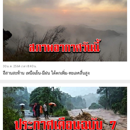
30 ม.ค. 2564 เวลา 8:40 น.
อีสานสะท้าน เหนือเย็น-มีฝน ใต้ตกเพิ่ม-ทะเลคลื่นสูง