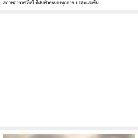
สภาพอากาศวันนี้ มีฝนฟ้าคะนองทุกภาค มรสุมแรงขึ้น