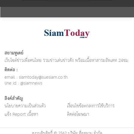
สยามทูเดย์
เว็บไซต์ข่าวเพื่อคนไทย รวมข่าวเด่นข่าวดัง พร้อมเนื้อหาสาระอัพเดท 24ชม.
ติดต่อ :
email :
siamtoday@suesiam.co.th
line id : @siamnews
ลิงค์สำคัญ
นโยบายความเป็นส่วนตัว
เงื่อนไขข้อตกลงการใช้บริการ
แจ้ง Report เนื้อหา
ติดต่อโฆษณา
สงวนลิขสิทธิ์ © 2562 บริษัท สื่อสยาม จำกัด