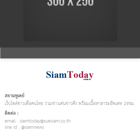
สยามทูเดย์
เว็บไซต์ข่าวเพื่อคนไทย รวมข่าวเด่นข่าวดัง พร้อมเนื้อหาสาระอัพเดท 24ชม.
ติดต่อ :
email :
siamtoday@suesiam.co.th
line id : @siamnews