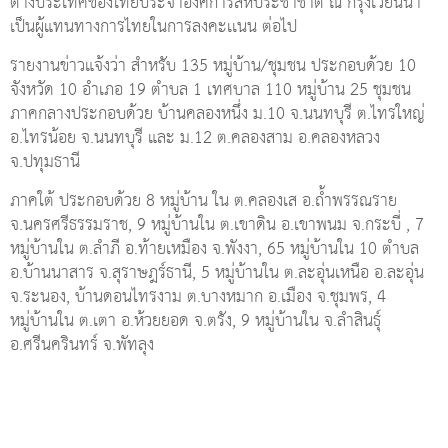
ต่างประเทศของไทยประจำองค์การสหประชาชาติ ณ กรุงเวียนนา
เป็นผู้แทนทางการไทยในการลงคะเเนน ต่อไป
รายงานข่าวแจ้งว่า สำหรับ 135 หมู่บ้าน/ชุมชน ประกอบด้วย 10
จังหวัด 10 อำเภอ 19 ตำบล 1 เทศบาล 110 หมู่บ้าน 25 ชุมชน
ภาคกลางประกอบด้วย บ้านคลองหนึ่ง ม.10 จ.นนทบุรี ต.ไทรใหญ่
อ.ไทรน้อย จ.นนทบุรี และ ม.12 ต.คลองสาม อ.คลองหลวง
จ.ปทุมธานี
ภาคใต้ ประกอบด้วย 8 หมู่บ้าน ใน ต.คลองเส อ.ถ้ำพรรณราย
จ.นครศรีธรรมราช, 9 หมู่บ้านใน ต.เขาดิน อ.เขาพนม จ.กระบี่ , 7
หมู่บ้านใน ต.ลำภี อ.ท้ายเหมือง จ.พังงา, 65 หมู่บ้านใน 10 ตำบล
อ.บ้านนาสาร จ.สุราษฎร์ธานี, 5 หมู่บ้านใน ต.ละอุ่นเหนือ อ.ละอุ่น
จ.ระนอง, บ้านดอนไทรงาม ต.บางหมาก อ.เมือง จ.ชุมพร, 4
หมู่บ้านใน ต.เตา อ.ห้วยยอด จ.ตรัง, 9 หมู่บ้านใน จ.ลำสินธุ์
อ.ศรีนครินทร์ จ.พัทลุง