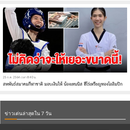
25 ก.ค. 2564 เวลา 8:40 น.
สหพันธ์สมาคมกีฬาชาติ มอบเงินให้ น้องเทนนิส ฮีโร่เหรียญทองโอลิมปิก
ข่าวเด่นล่าสุดใน 7 วัน