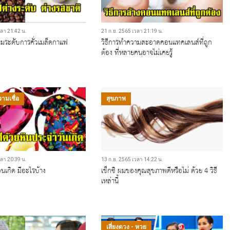
วลา 21:42 น.
21 ก.ย. 2565 เวลา 21:19 น.
ามระดับการคั่วเมล็ดกาแฟ
วิธีการทำความสะอาดคอนแทคเลนส์ที่ถูก
ต้อง ที่หลายคนอาจไม่เคยรู้
ามเชื่อ
สุขภาพ
วลา 20:39 น.
13 ก.ย. 2565 เวลา 14:22 น.
นเกิด มีอะไรบ้าง
เช็กซิ ผมของคุณสุขภาพดีหรือไม่ ด้วย 4 วิธี
เหล่านี้
เสี่ยงดวง - หวย