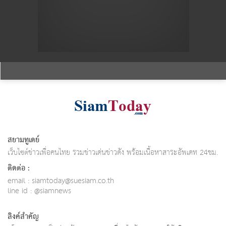
สยามทูเดย์
เว็บไซต์ข่าวเพื่อคนไทย รวมข่าวเด่นข่าวดัง พร้อมเนื้อหาสาระอัพเดท 24ชม.
ติดต่อ :
email :
siamtoday@suesiam.co.th
line id : @siamnews
ลิงค์สำคัญ