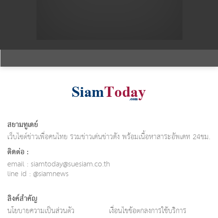
สยามทูเดย์
เว็บไซต์ข่าวเพื่อคนไทย รวมข่าวเด่นข่าวดัง พร้อมเนื้อหาสาระอัพเดท 24ชม.
ติดต่อ :
email :
siamtoday@suesiam.co.th
line id : @siamnews
ลิงค์สำคัญ
นโยบายความเป็นส่วนตัว
เงื่อนไขข้อตกลงการใช้บริการ