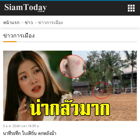
หน้าแรก
ข่าว
ข่าวการเมือง
ข่าวการเมือง
5 ม.ค. 2564 เวลา 14:39 น.
นาทีระทึก ใบเฟิร์น ตกหลังม้า