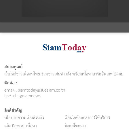
สยามทูเดย์
เว็บไซต์ข่าวเพื่อคนไทย รวมข่าวเด่นข่าวดัง พร้อมเนื้อหาสาระอัพเดท 24ชม.
ติดต่อ :
email :
siamtoday@suesiam.co.th
line id : @siamnews
ลิงค์สำคัญ
นโยบายความเป็นส่วนตัว
เงื่อนไขข้อตกลงการใช้บริการ
แจ้ง Report เนื้อหา
ติดต่อโฆษณา