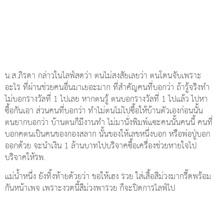
น.ส.ภิรดา กล่าวในไลฟ์สดว่า ตนไม่สงสัยเลยว่า ตนโดนจับเพราะ
อะไร ที่ผ่านช่วยคนอื่นมาเยอะมาก ที่สำคัญคนที่บอกว่า ถ้ารู้จริงทำ
ไม่บอกรางวัลที่ 1 ไปเลย หากตนรู้ ตนบอกรางวัลที่ 1 ไปแล้ว ไปหา
ซื้อกันเอา ส่วนคนที่บอกว่า ทำไม่ตนไม่ไปซื้อให้บ้านตัวเองก่อนนั้น
ตนยากบอกว่า บ้านตนก็มีงานทำ ไม่มานั่งพิมพ์แซะคนนั้นคนนี้ คนที่
บอกคตนเป็นคนของกองสลาก นั้นของให้เลขหนึ่งบอก หรือพ่อปู่บอก
ออกด้วย จะนำเงิน 1 ล้านบาทไปบริจาคซื้อเครื่องช่วยหายใจไป
บริจาคให้รพ.
แม่น้ำหนึ่ง ยังทิ้งท้ายด้วยว่า ขอให้เฮง รวย ใส่เสื้อสีม่วงมากรี๊ดพร้อม
กันหน้าเพจ เพราะงวดนี้สีม่วงพารวย ก็จะปิดการไลฟ์ไป