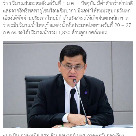
ว่า ปริมาณฝนสะสมตั้งแต่วันที่ 1 ม.ค. – ปัจจุบัน มีค่าต่ำกว่าค่าปกติ
และจากอิทธิพลพายุโซนร้อนเจิมปากา มีผลทำให้ลมมรสุมตะวันตก
เฉียงใต้พัดผ่านประเทศไทยมีกำลังแรงส่งผลให้เกิดฝนตกหนัก คาด
ว่าจะมีปริมาณน้ำไหลเข้าแหล่งน้ำทั่วประเทศไทยช่วงวันที่ 20 – 27
ก.ค.64 จะได้ปริมาณน้ำรวม 1,830 ล้านลูกบาศก์เมตร