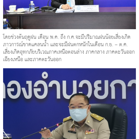
โดยช่วงต้นฤดูฝน เดือน พ.ค. ถึง ก.ค.จะมีปริมาณฝนน้อยเสี่ยงเกิด
ภาวการณ์ขาดแคลนน้ำ และจะมีฝนตกหนักในเดือน ก.ย. – ต.ค.
เสี่ยงเกิดอุทกภัยบริเวณภาคเหนือตอนล่าง ภาคกลาง ภาคตะวันออก
เฉียงเหนือ และภาคตะวันออก