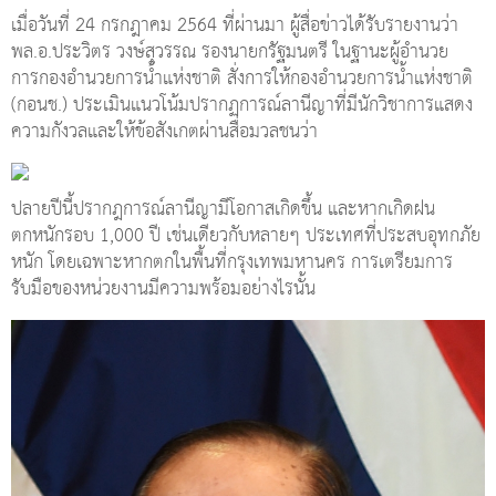
เมื่อวันที่ 24 กรกฎาคม 2564 ที่ผ่านมา ผู้สื่อข่าวได้รับรายงานว่า
พล.อ.ประวิตร วงษ์สุวรรณ รองนายกรัฐมนตรี ในฐานะผู้อำนวย
การกองอำนวยการน้ำแห่งชาติ สั่งการให้กองอำนวยการน้ำแห่งชาติ
(กอนช.) ประเมินแนวโน้มปรากฏการณ์ลานีญาที่มีนักวิชาการแสดง
ความกังวลและให้ข้อสังเกตผ่านสื่อมวลชนว่า
ปลายปีนี้ปรากฎการณ์ลานีญามีโอกาสเกิดขึ้น และหากเกิดฝน
ตกหนักรอบ 1,000 ปี เช่นเดียวกับหลายๆ ประเทศที่ประสบอุทกภัย
หนัก โดยเฉพาะหากตกในพื้นที่กรุงเทพมหานคร การเตรียมการ
รับมือของหน่วยงานมีความพร้อมอย่างไรนั้น