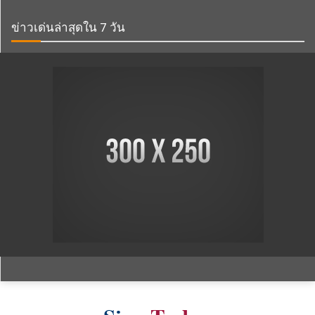
สยามทูเดย์
เว็บไซต์ข่าวเพื่อคนไทย รวมข่าวเด่นข่าวดัง พร้อมเนื้อหาสาระอัพเดท 24ชม.
ติดต่อ :
email :
siamtoday@suesiam.co.th
line id : @siamnews
ลิงค์สำคัญ
นโยบายความเป็นส่วนตัว
เงื่อนไขข้อตกลงการใช้บริการ