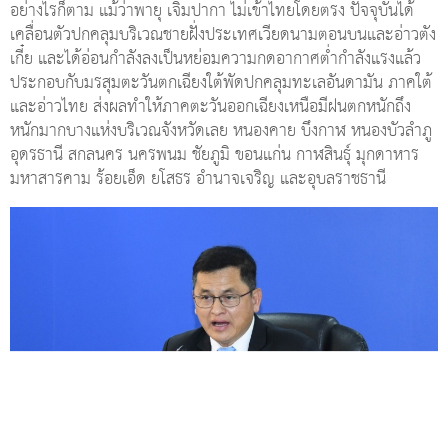
อย่างไรก็ตาม แม้ว่าพายุ เจิมปากา ไม่เข้าไทยโดยตรง ปัจจุบันได้
เคลื่อนตัวปกคลุมบริเวณชายฝั่งประเทศเวียดนามตอนบนและอ่าวตัง
เกี๋ย และได้อ่อนกำลังลงเป็นหย่อมความกดอากาศต่ำกำลังแรงแล้ว
ประกอบกับมรสุมตะวันตกเฉียงใต้พัดปกคลุมทะเลอันดามัน ภาคใต้
และอ่าวไทย ส่งผลทำให้ภาคตะวันออกเฉียงเหนือมีฝนตกหนักถึง
หนักมากบางแห่งบริเวณจังหวัดเลย หนองคาย บึงกาฬ หนองบัวลำภู
อุดรธานี สกลนคร นครพนม ชัยภูมิ ขอนแก่น กาฬสินธุ์ มุกดาหาร
มหาสารคาม ร้อยเอ็ด ยโสธร อำนาจเจริญ และอุบลราชธานี
กอนช.เน้นย้ำทุกหน่วยงานติดตามสถานการณ์อย่างใกล้ชิดและเร่ง
ดำเนินการตามแผนปฏิบัติการ 10 มาตรการรับมือฤดูฝนโดยเร็ว
เพื่อบริหารจัดการน้ำ การป้องกันผลกระทบ และเตรียมพร้อมให้
ความช่วยเหลือพื้นที่เสี่ยงภัยต่าง ๆ อย่างต่อเนื่อง พร้อมทั้งติดตาม
สถานการณ์แนวโน้มพายุหมุนเขตร้อนที่คาดว่าในปีนี้จะเคลื่อนตัวเข้า
สู่ประเทศไทย 2-3 ลูก ในช่วงเดือนส.ค. – ก.ย. 2564 คาดการณ์
ปริมาณฝนด้วยแผนที่ ONE MAP วิเคราะห์พื้นที่เสี่ยงอุทกภัยและ
ขาดแคลนน้ำช่วงเดือนส.ค. – ธ.ค. เพื่อให้หน่วยงานรับผิดชอบ
ดำเนินการเชิงป้องกันได้ตรงเป้าหมายและลดผลกระทบที่เกิดขึ้นได้