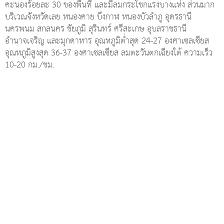
คะนองร้อยละ 30 ของพื้นที่ และมีลมกระโชกแรงบางแห่ง ส่วนมาก
บริเวณจังหวัดเลย หนองคาย บึงกาฬ หนองบัวลำภู อุดรธานี
นครพนม สกลนคร ชัยภูมิ สุรินทร์ ศรีสะเกษ อุบลราชธานี
อำนาจเจริญ และมุกดาหาร อุณหภูมิต่ำสุด 24-27 องศาเซลเซียส
อุณหภูมิสูงสุด 36-37 องศาเซลเซียส ลมตะวันตกเฉียงใต้ ความเร็ว
10-20 กม./ชม.