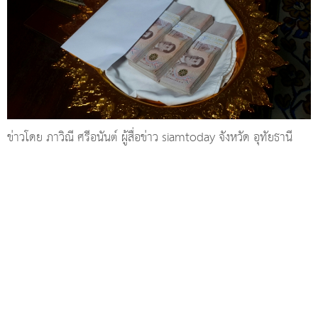
ข่าวโดย ภาวิณี ศรีอนันต์ ผู้สื่อข่าว siamtoday จังหวัด อุทัยธานี