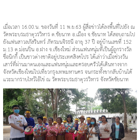
เมื่อเวลา 16.00.น. ของวันที่ 11 พ.ย.63 ผู้สื่อข่าวได้ลงพื้นที่ไปยัง ณ
วัดพระบรมธาตุวรวิหาร ต.ชัยนาท อ.เมือง จ.ชัยนาท ได้สอบถามไป
ยังแฟนสาวลภัสรินทร์ ภัทรมนจิรธนี อายุ 37 ปี อยู่บ้านเลขที่ 152
ม.13 ต.ม่อนปิ่น อ.ฝาง จ.เชียงใหม่ ส่วนแฟนหนุ่มที่เป็นผู้ถูกรางวัล
ชื่อนิกกี้ เป็นชาวต่างชาติอยู่ประเทศสิงคโปร ได้เล่าว่าเมื่อช่วงวัน
เสาร์ที่ผ่านมาตนเองและแฟนหนุ่มและครอบครัวได้เดินทางจาก
จังหวัดเชียงใหม่ไปเที่ยวกรุงเทพมหานคร จนกระทั้งขากลับบ้านได้
แวะมากราบไหว้ไอ้ไข่ ณ วัดพระบรมธาตุวรวิหาร จังหวัดชัยนาท