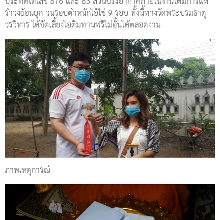
ประทัดได้เลข 876 และ 83 ส่วนบรรยากาศภายในงานได้มีการแห่
รำวงย้อนยุค วนรอบตำหนักไอ้ไข่ 9 รอบ ทั้งนี้ทางวัดพระบรมธาตุ
วรวิหาร ได้จัดเลี้ยงไอติมทานฟรีไม่อั้นได้ตลอดงาน
ภาพเหตุการณ์