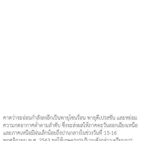
คาดว่าจะอ่อนกำลังลงอีกเป็นพายุโซนร้อน พายุดีเปรสชัน และหย่อม
ความกดอากาศต่ำตามลำดับ ซึ่งจะส่งผลให้ภาคตะวันออกเฉียงเหนือ
และภาคเหนือมีฝนเล็กน้อยถึงปานกลางในช่วงวันที่ 15-16
พฤศจิกายน พ.ศ. 2563 ขอให้เกษตรกรบริเวณดังกล่าวเตรียมการ