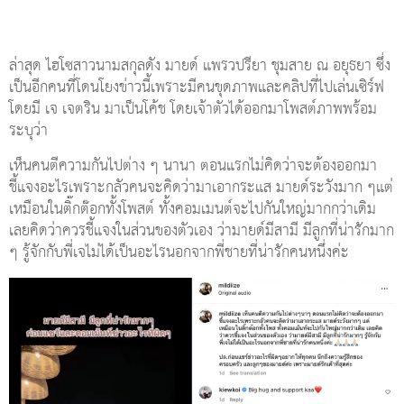
ล่าสุด ไฮโซสาวนามสกุลดัง มายด์ แพรวปรียา ชุมสาย ณ อยุธยา ซึ่ง
เป็นอีกคนที่โดนโยงข่าวนี้เพราะมีคนขุดภาพและคลิปที่ไปเล่นเซิร์ฟ
โดยมี เจ เจตริน มาเป็นโค้ช โดยเจ้าตัวได้ออกมาโพสต์ภาพพร้อม
ระบุว่า
เห็นคนตีความกันไปต่าง ๆ นานา ตอนแรกไม่คิดว่าจะต้องออกมา
ชี้แจงอะไรเพราะกลัวคนจะคิดว่ามาเอากระแส มายด์ระวังมาก ๆแต่
เหมือนในติ๊กต๊อกทั้งโพสต์ ทั้งคอมเมนต์จะไปกันใหญ่มากกว่าเดิม
เลยคิดว่าควรชี้แจงในส่วนของตัวเอง ว่ามายด์มีสามี มีลูกที่น่ารักมาก
ๆ รู้จักกับพี่เจไม่ได้เป็นอะไรนอกจากพี่ชายที่น่ารักคนหนึ่งค่ะ