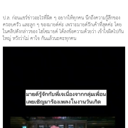
ป.ล. ก่อนแชร์ข่าวอะไรที่ผิด ๆ อยากให้ทุกคน นึกถึงความรู้สึกของ
ครอบครัว และลูก ๆ ของมายด์ค่ะ เพราะมายด์รักเค้าที่สุดค่ะ โดย
ในคลิปดังกล่าวของ ไฮโซมายด์ ได้ลงข้อความด้วยว่า เข้าใจผิดไปกัน
ใหญ่ หวังว่าไม่ คาใจ กันแล้วนะคะทุกคน