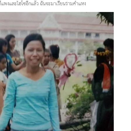
นที่แพงและไฮโซอีกแล้ว ฉันจะมาเรียนรามคำแหง