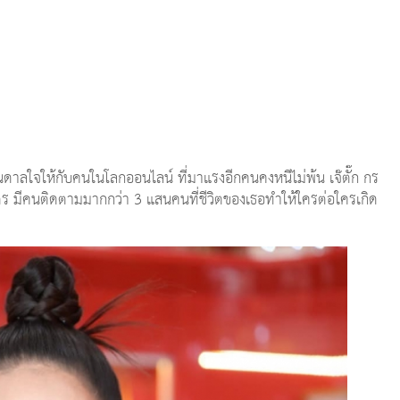
ันดาลใจให้กับคนในโลกออนไลน์ ที่มาแรงอีกคนคงหนีไม่พ้น เจ๊ตั๊ก กร
ุตร มีคนติดตามมากกว่า 3 แสนคนที่ชีวิตของเธอทำให้ใครต่อใครเกิด