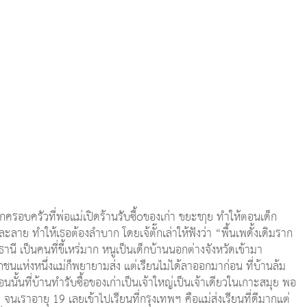
ากครอบครัวที่พ่อแม่เปิดร้านรับซื้oของเก่า ขยะขๅย ทำให้ตอนเด็ก
ะลาย ทำให้เธอต้องลำบาก โดยเจ้ตั๊กเล่าให้ฟังว่า “พื้นเพดั้งเดิมราก
านี เป็นคนที่ขี้เหร่มาก หนูเป็นเด็กบ้านนอกต่างจังหวัดเข้ามา
ห่งหนึ่งแม่ก็พยายามส่ง แต่เรียนไม่ได้ลาออกมาก่อน ที่บ้านล้ม
อนนั้นที่บ้านทำรับซื้อของเก่าเป็นเจ้าใหญ่เป็นเจ้าเดียวในเกาะสมุย พอ
้า จนเราอายุ 19 เลยเข้าไปเรียนที่กรุงเทพฯ คือแม่ส่งเรียนที่ดีมากแต่