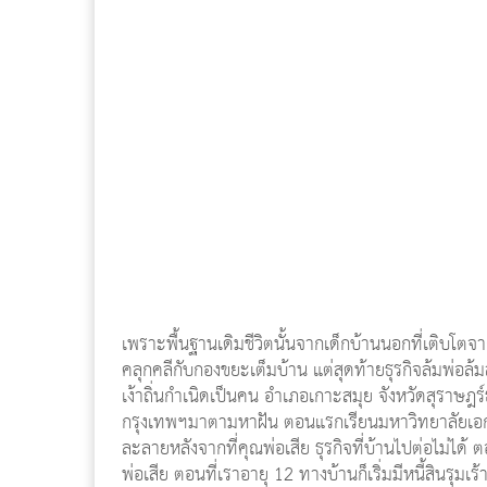
เพราะพื้นฐานเดิมชีวิตนั้นจากเด็กบ้านนอกที่เติบโตจ
คลุกคลีกับกองขยะเต็มบ้าน แต่สุดท้ายธุรกิจล้มพ่อล้มล
เง้าถิ่นกำเนิดเป็นคน อำเภอเกาะสมุย จังหวัดสุราษฎร์ธ
กรุงเทพฯมาตามหาฝัน ตอนแรกเรียนมหาวิทยาลัยเอกชนแ
ละลายหลังจากที่คุณพ่อเสีย ธุรกิจที่บ้านไปต่อไม่ได้ ต
พ่อเสีย ตอนที่เราอายุ 12 ทางบ้านก็เริ่มมีหนี้สินรุมเร