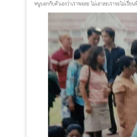
หนูบอกกับตัวเองว่าเราพอละ ไม่เอาละเราจะไม่เรีย