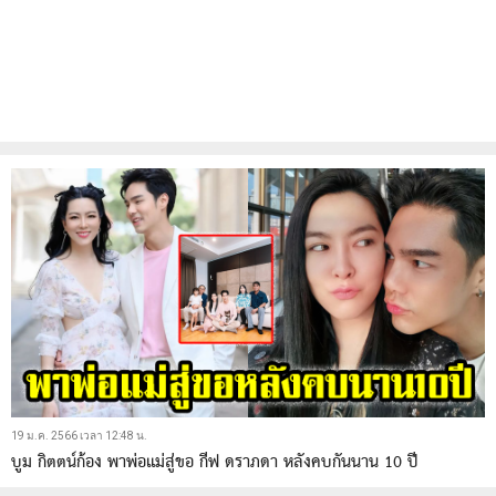
19 ม.ค. 2566 เวลา 12:48 น.
บูม กิตตน์ก้อง พาพ่อแม่สู่ขอ กีฟ ดราภดา หลังคบกันนาน 10 ปี