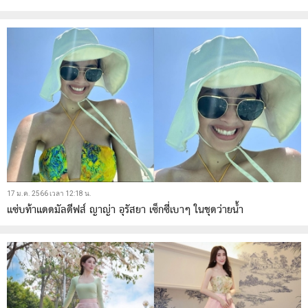
17 ม.ค. 2566 เวลา 12:18 น.
แซ่บท้าแดดมัลดีฟส์ ญาญ่า อุรัสยา เซ็กซี่เบาๆ ในชุดว่ายน้ำ