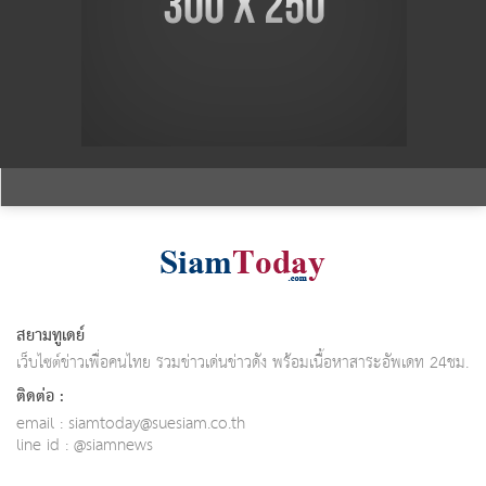
สยามทูเดย์
เว็บไซต์ข่าวเพื่อคนไทย รวมข่าวเด่นข่าวดัง พร้อมเนื้อหาสาระอัพเดท 24ชม.
ติดต่อ :
email :
siamtoday@suesiam.co.th
line id : @siamnews