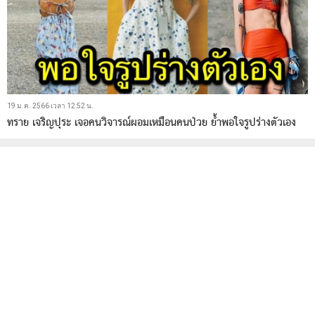
19 ม.ค. 2566 เวลา 12:52 น.
ทราย เจริญปุระ เจอคนวิจารณ์ผอมเหมือนคนป่วย ย้ำพอใจรูปร่างตัวเอง