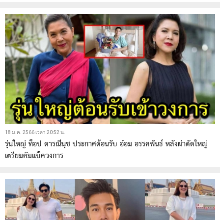
18 ม.ค. 2566 เวลา 20:52 น.
รุ่นใหญ่ ท็อป ดารณีนุช ประกาศต้อนรับ อ๋อม อรรคพันธ์ หลังผ่าตัดใหญ่
เตรียมคัมแบ็ควงการ