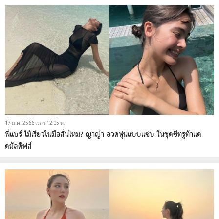
17 ม.ค. 2566 เวลา 12:05 น.
พี่แบร์ ไม้เรียวในมือสั่นไหม? ญาญ่า อวดหุ่นแบบแซ่บ ในชุดซีทรูท้าแด
ดมัลดีฟส์