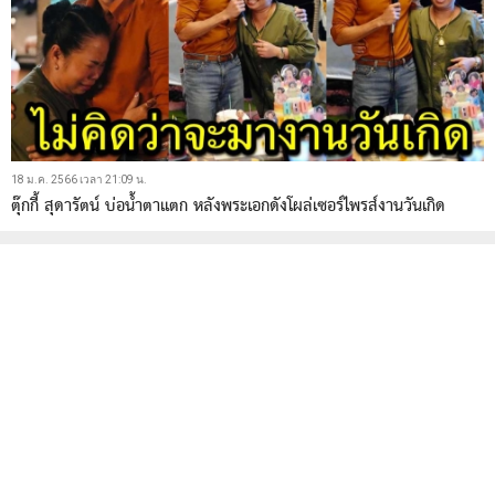
18 ม.ค. 2566 เวลา 21:09 น.
ตุ๊กกี้ สุดารัตน์ บ่อน้ำตาแตก หลังพระเอกดังโผล่เซอร์ไพรส์งานวันเกิด