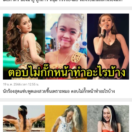
19 ม.ค. 2566 เวลา 12:55 น.
นักร้องสุดแซ่บพูดเองสวยขึ้นเพราะหมอ ตอบไม่กั๊กหน้าทำอะไรบ้าง