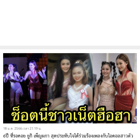
18 ม.ค. 2566 เวลา 21:19 น.
6ปี ที่รอคอย ยูกิ เพ็ญผกา สุดประทับใจได้ร่วมร้องเพลงกับไอดอลสาวตัว