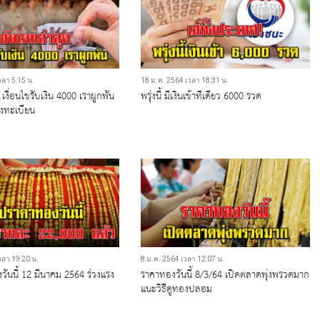
วลา 5:15 น.
18 ม.ค. 2564 เวลา 18:31 น.
เงื่อนไขรับเงิน 4000 เราผูกพัน
พรุ่งนี้ มีเงินเข้าทีเดียว 6000 รวด
ลงทะเบียน
วลา 19:20 น.
8 ม.ค. 2564 เวลา 12:07 น.
ันนี้ 12 มีนาคม 2564 ร่วงแรง
ราคาทองวันนี้ 8/3/64 เปิดตลาดพุ่งพรวดมาก
แนะวิธีดูทองปลอม