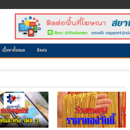
เนื้อหาทั้งหมด
ติดต่อ