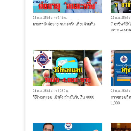
23 ม.ค. 2564 เวลา 9:16 น.
22 ม.ค. 2564 เ
นายกฯสั่งต่ออายุ คนละครึ่ง เที่ยวด้วยกัน
7 อาชีพที่ยัง
ตลาดแรงงาน
21 ม.ค. 2564 เวลา 10:50 น.
21 ม.ค. 2564 เ
วิธีโหลดแอป เป๋าตัง สำหรับรับเงิน 4000
ตรวจสอบสิทธิ 
1,000