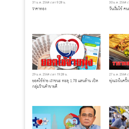
31 ม.ค. 2564 เวลา 9:28 น.
30 ม.ค. 2564 เ
ราคาทอง
วันเริ่มใช้ ค
29 ม.ค. 2564 เวลา 19:28 น.
27 ม.ค. 2564 เ
ยอดใช้จ่าย เราชนะ ทะลุ 1.78 แสนล้าน เปิด
พุ่งแรงในครั้
กลุ่มร้านค้าขายดี