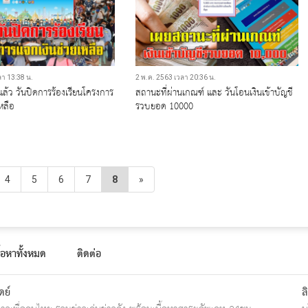
ลา 13:38 น.
2 พ.ค. 2563 เวลา 20:36 น.
ล้ว วันปิดการร้องเรียนโครงการ
สถานะที่ผ่านเกณฑ์ และ วันโอนเงินเข้าบัญชี
หลือ
รวบยอด 10000
4
5
6
7
8
»
ื้อหาทั้งหมด
ติดต่อ
ดย์
ล