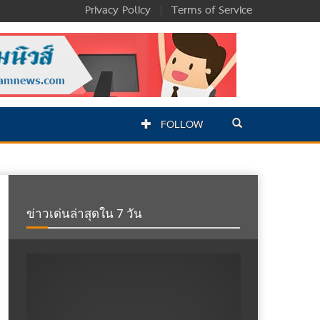
Privacy Policy
|
Terms of Service
FOLLOW
ข่าวเด่นล่าสุดใน 7 วัน