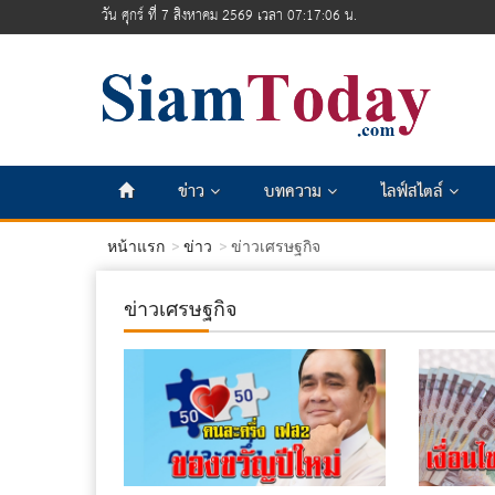
วัน ศุกร์ ที่ 7 สิงหาคม 2569 เวลา 07:17:07 น.
ข่าว
บทความ
ไลฟ์สไตล์
หน้าแรก
ข่าว
ข่าวเศรษฐกิจ
ข่าวเศรษฐกิจ