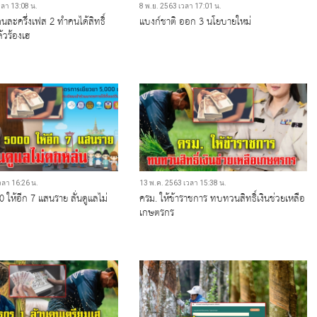
วลา 13:08 น.
8 พ.ย. 2563 เวลา 17:01 น.
คนละครึ่งเฟส 2 ทำคนได้สิทธิ์
แบงก์ชาติ ออก 3 นโยบายใหม่
วร้องเฮ
วลา 16:26 น.
13 พ.ค. 2563 เวลา 15:38 น.
 ให้อีก 7 แสนราย ลั่นดูแลไม่
ครม. ให้ข้าราชการ ทบทวนสิทธิ์เงินช่วยเหลือ
เกษตรกร