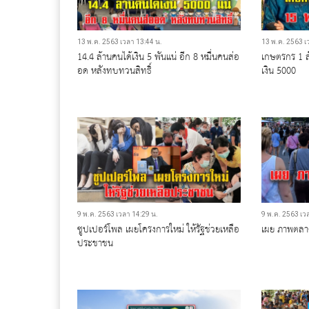
13 พ.ค. 2563 เวลา 13:44 น.
13 พ.ค. 2563 เ
14.4 ล้านคนได้เงิน 5 พันแน่ อีก 8 หมื่นคนส่อ
เกษตรกร 1 ล
อด หลังทบทวนสิทธิ์
เงิน 5000
9 พ.ค. 2563 เวลา 14:29 น.
9 พ.ค. 2563 เว
ซูปเปอร์โพล เผยโครงการใหม่ ให้รัฐช่วยเหลือ
เผย ภาพตลาด
ประชาชน