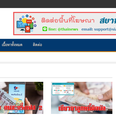
เนื้อหาทั้งหมด
ติดต่อ