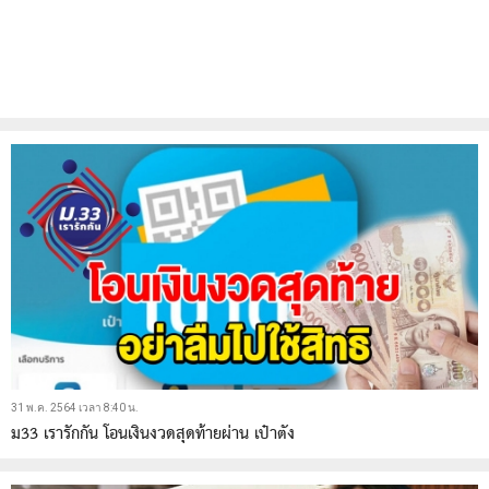
31 พ.ค. 2564 เวลา 8:40 น.
ม33 เรารักกัน โอนเงินงวดสุดท้ายผ่าน เป๋าตัง