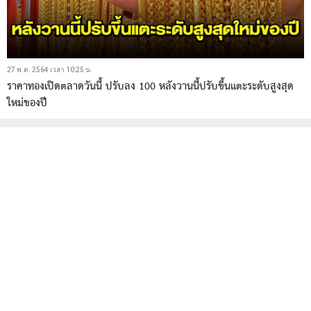
27 พ.ค. 2564 เวลา 10:25 น.
ราคาทองเปิดตลาดวันนี้ ปรับลง 100 หลังวานนี้ปรับขึ้นแตะระดับสูงสุด
ใหม่ของปี