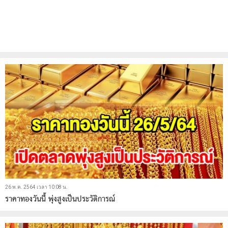
26 พ.ค. 2564 เวลา 10:08 น.
ราคาทองวันนี้ พุ่งสูงเป็นประวัติการณ์