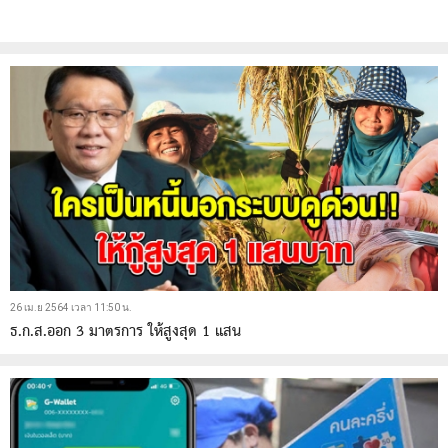
26 เม.ย 2564 เวลา 11:50 น.
ธ.ก.ส.ออก 3 มาตรการ ให้สูงสุด 1 แสน
26 เม.ย 2564 เวลา 10:48 น.
เฟส 3 ลุ้นจ่อรับ 3,500