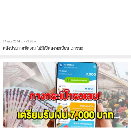
11 เม.ย 2564 เวลา 20:40 น.
กางกระเป๋ารอ เราชนะ เตรียมรับเงิน 7,000