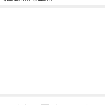
«
1
2
3
4
5
…
8
»
ข่าวเด่นล่าสุดใน 7 วัน