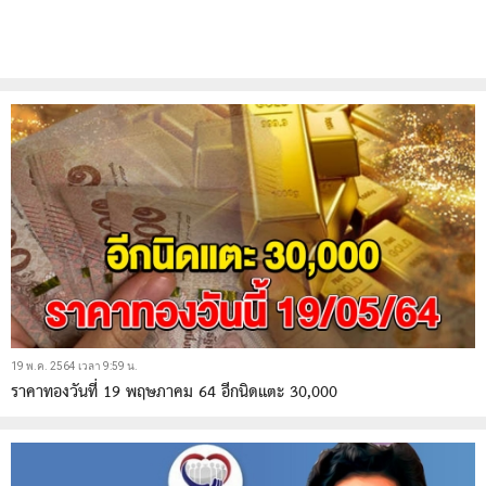
19 พ.ค. 2564 เวลา 9:59 น.
ราคาทองวันที่ 19 พฤษภาคม 64 อีกนิดแตะ 30,000
28 เม.ย 2564 เวลา 10:41 น.