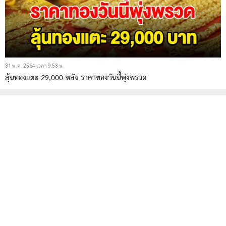
31 พ.ค. 2564 เวลา 9:53 น.
ลุ้นทองแตะ 29,000 หลัง ราคาทองวันนี้พุ่งพรวด