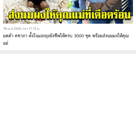
18 เม.ย 2563 เวลา 17:15 น.
มดดำ คชาภา ตั้งใจแจกถุงยังชีพให้ครบ 3000 ชุด พร้อมส่งนมผงให้คุณ
แม่