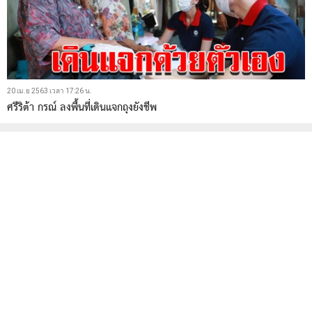
20 เม.ย 2563 เวลา 17:26 น.
ศรีริต้า กรณ์ ลงพื้นที่เดินแจกถุงยังชีพ