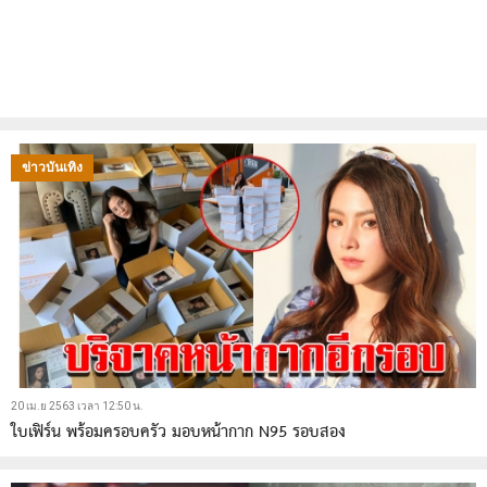
ข่าวบันเทิง
20 เม.ย 2563 เวลา 12:50 น.
ใบเฟิร์น พร้อมครอบครัว มอบหน้ากาก N95 รอบสอง