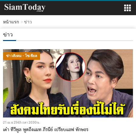
หน้าแรก
ข่าว
ข่าว
ข่าวสังคม - โซเชียล
21 เม.ย 2563 เวลา 20:30 น.
เต๋า ทีวีพูล พูดถึงแมท ภีรนีย์ เปรียบแอฟ ทักษอร