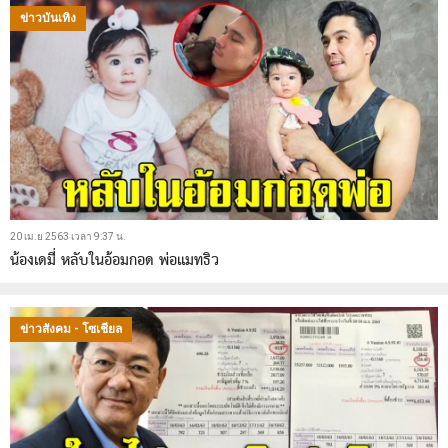
ข่าวบันเทิง
20 เม.ย 2563 เวลา 9:37 น.
น้องเดมี่ หลับในอ้อมกอด พ่อแมทธิว
ข่าวสังคม - โซเชียล