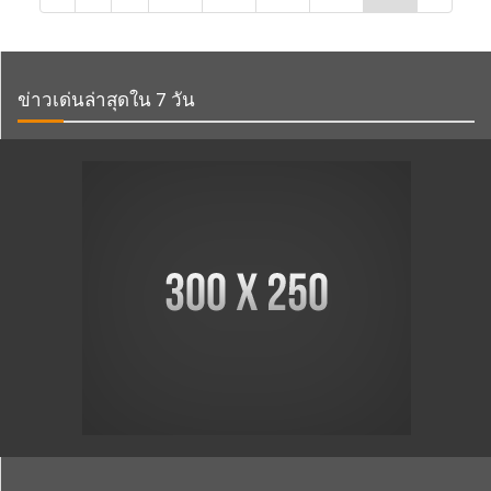
ข่าวเด่นล่าสุดใน 7 วัน