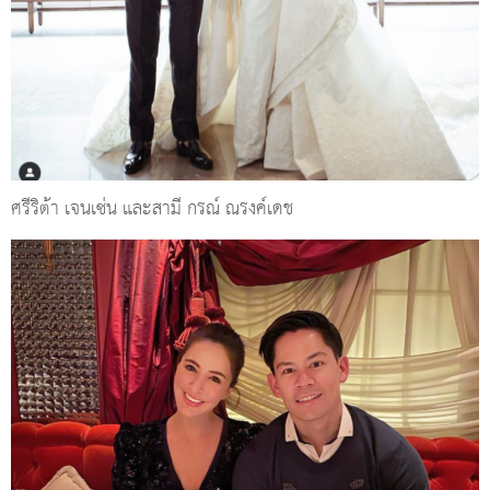
ศรีริต้า เจนเซ่น และสามี กรณ์ ณรงค์เดช