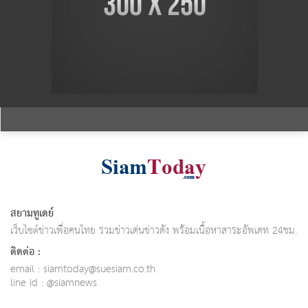
สยามทูเดย์
เว็บไซต์ข่าวเพื่อคนไทย รวมข่าวเด่นข่าวดัง พร้อมเนื้อหาสาระอัพเดท 24ชม.
ติดต่อ :
email :
siamtoday@suesiam.co.th
line id : @siamnews