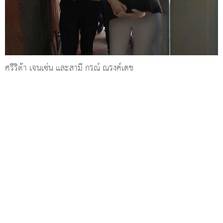
ศรีริต้า เจนเซ่น และสามี กรณ์ ณรงค์เดช