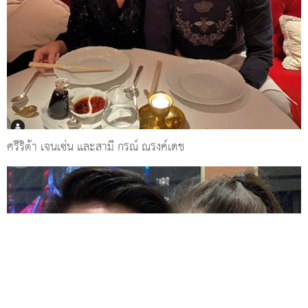
ศรีริต้า เจนเซ่น และสามี กรณ์ ณรงค์เดช