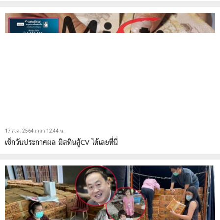
17 ส.ค. 2564 เวลา 12:44 น.
เช็กวันประกาศผล มิสทินสู้CV ได้เลยที่นี่