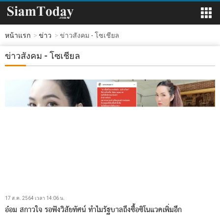
หน้าแรก
ข่าว
ข่าวสังคม - โซเชียล
ข่าวสังคม - โซเชียล
17 ส.ค. 2564 เวลา 14:06 น.
อ๋อม สกาวใจ รอฟังวิสัยทัศน์ ทำไมรัฐบาลถึงซื้อซิโนแวคเพิ่มอีก