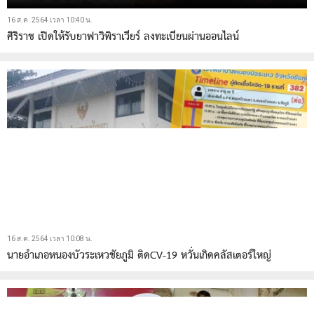
16 ส.ค. 2564 เวลา 10:40 น.
ศิริราช เปิดให้รับยาฟาวิพิราเวียร์ ลงทะเบียนผ่านออนไลน์
16 ส.ค. 2564 เวลา 10:08 น.
นายอำเภอหนองบัวระเหวชัยภูมิ ติดCV-19 หวั่นเกิดคลัสเตอร์ใหญ่