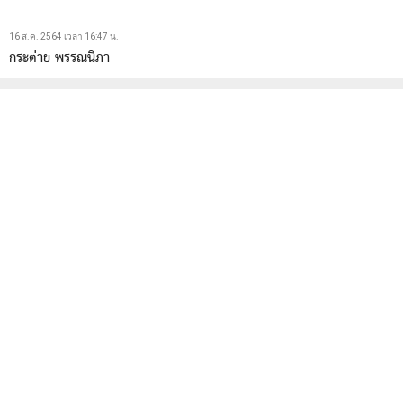
16 ส.ค. 2564 เวลา 16:47 น.
กระต่าย พรรณนิภา