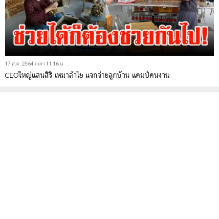
17 ส.ค. 2564 เวลา 11:16 น.
CEOใหญ่แสนสิริ เหมาลำไย แจกจ่ายลูกบ้าน แคมป์คนงาน