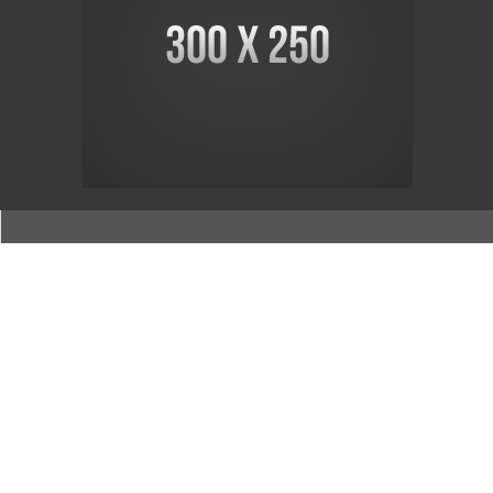
สยามทูเดย์
เว็บไซต์ข่าวเพื่อคนไทย รวมข่าวเด่นข่าวดัง พร้อมเนื้อหาสาระอัพเดท 24ชม.
ติดต่อ :
email :
siamtoday@suesiam.co.th
line id : @siamnews