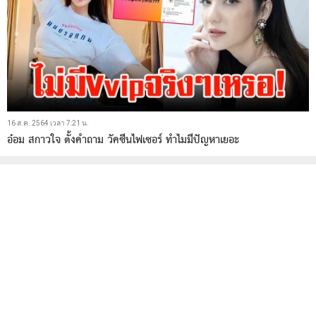
16 ส.ค. 2564 เวลา 7:21 น.
อ๋อม สกาวใจ ตั้งคำถาม วัคซีนไฟเซอร์ ทำไมมีปัญหาเยอะ