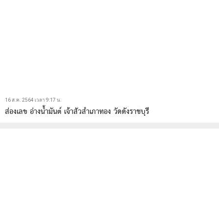
16 ส.ค. 2564 เวลา 9:17 น.
ส่องเลข อ่างน้ำมันต์ เจ้าสัวสำเภาทอง วัดดังราชบุรี