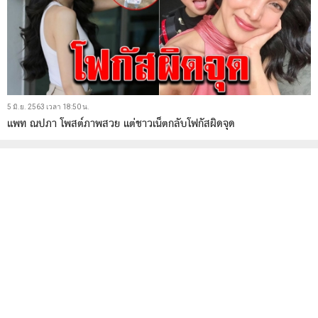
5 มิ.ย. 2563 เวลา 18:50 น.
แพท ณปภา โพสต์ภาพสวย แต่ชาวเน็ตกลับโฟกัสผิดจุด