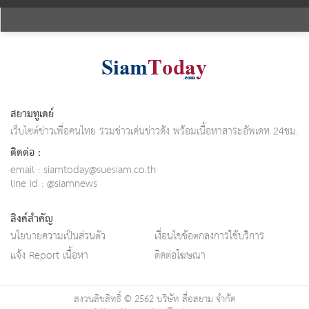
สยามทูเดย์
เว็บไซต์ข่าวเพื่อคนไทย รวมข่าวเด่นข่าวดัง พร้อมเนื้อหาสาระอัพเดท 24ชม.
ติดต่อ :
email :
siamtoday@suesiam.co.th
line id : @siamnews
ลิงค์สำคัญ
นโยบายความเป็นส่วนตัว
เงื่อนไขข้อตกลงการใช้บริการ
แจ้ง Report เนื้อหา
ติดต่อโฆษณา
สงวนลิขสิทธิ์ © 2562 บริษัท สื่อสยาม จำกัด