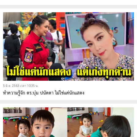
5 มิ.ย. 2563 เวลา 10:35 น.
ทำความรู้จัก ดร.บุ๋ม ปนัดดา ไม่ใช่แค่นักแสดง