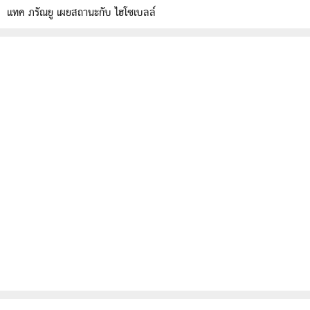
แทค ภรัณยู เผยสถานะกับ ไฮโซเบลล์