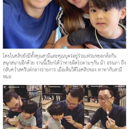
โดยในคลิปยังมีทั้งคุณสามีและคุณบุตรอยู่ร่วมเฟรมหยอกล้อกัน
สนุกสนานอีกด้วย งานนี้เรียกได้ว่าทายผิดไปตามๆกัน ม้า อรนภา ถึง
กลับคว่ำสคริปต์กลางรายการ เมื่อเห็นวิดีโอคลิปของ ทาทากับสามี
หมอ