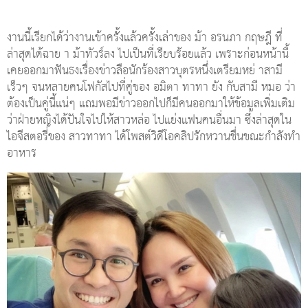
งานนี้เรียกได้ว่างานเข้าครั้งแล้วครั้งเล่าของ ม้า อรนภา กฤษฎี ที่
ล่าสุดได้ฉาย า ม้าทัวร์ลง ไปเป็นที่เรียบร้อยแล้ว เพราะก่อนหน้านี้
เคยออกมาฟันธงเรื่องข่าวลือนักร้องสาวบุตรหนึ่งเตรียมหย่ าสามี
เร็วๆ จนหลายคนโฟกัสไปที่คู่ของ อมิตา ทาทา ยัง กับสามี หมอ ว่า
ต้องเป็นคู่นี้แน่ๆ แถมพอมีข่าวออกไปก็มีคนออกมาให้ข้อมูลเพิ่มเติม
ว่าฝ่ายหญิงได้ปันใจไปให้สาวหล่อ ไปแย่งแฟนคนอื่นมา ซึ่งล่าสุดใน
ไอจีสตอรี่ของ สาวทาทา ได้โพสต์วิดีโอคลิปรักหวานชื่นขณะกำลังทำ
อาหาร