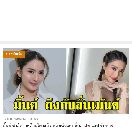
ข่าวบันเทิง
17 ม.ค. 2566 เวลา 10:16 น.
มิ้นต์ ชาลิดา เคลื่อนไหวแล้ว หลังเห็นแคปชั่นล่าสุด แอฟ ทักษอร