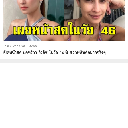
17 ม.ค. 2566 เวลา 10:26 น.
เปิดหน้าสด แคทรียา อิงลิช ในวัย 46 ปี สวยหน้าเด็กมากจริงๆ