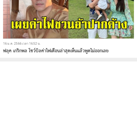
16 ม.ค. 2566 เวลา 16:52 น.
ฟลุค เกริกพล โชว์บิลค่าไฟเดือนล่าสุดเห็นแล้วพูดไม่ออกเลย