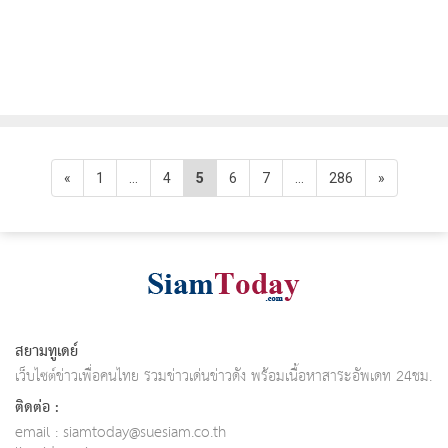
«
1
…
4
5
6
7
…
286
»
สยามทูเดย์
เว็บไซต์ข่าวเพื่อคนไทย รวมข่าวเด่นข่าวดัง พร้อมเนื้อหาสาระอัพเดท 24ชม.
ติดต่อ :
email :
siamtoday@suesiam.co.th