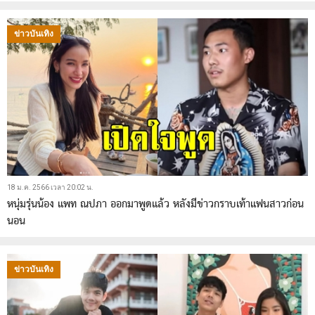
ข่าวบันเทิง
18 ม.ค. 2566 เวลา 20:02 น.
หนุ่มรุ่นน้อง แพท ณปภา ออกมาพูดแล้ว หลังมีข่าวกราบเท้าแฟนสาวก่อน
นอน
ข่าวบันเทิง