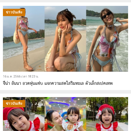
ข่าวบันเทิง
16 ม.ค. 2566 เวลา 18:23 น.
จีน่า อันนา อวดหุ่นแซ่บ แจกความสดใสริมทะเล ตัวเล็กสเปคเทพ
ข่าวบันเทิง