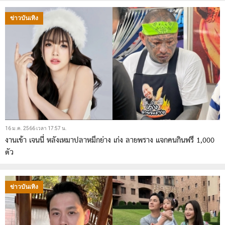
ข่าวบันเทิง
16 ม.ค. 2566 เวลา 17:57 น.
งานเข้า เจนนี่ หลังเหมาปลาหมึกย่าง เก่ง ลายพราง แจกคนกินฟรี 1,000
ตัว
ข่าวบันเทิง