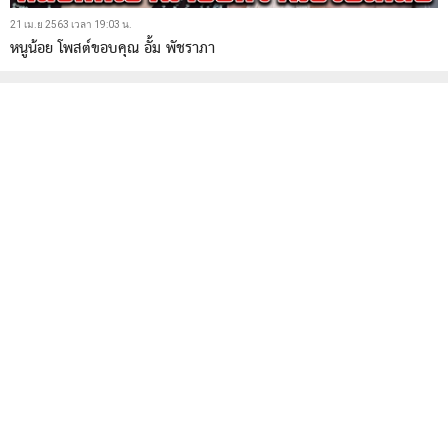
21 เม.ย 2563 เวลา 19:03 น.
หนูน้อย โพสต์ขอบคุณ อั้ม พัชราภา