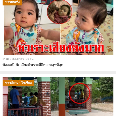
ข่าวบันเทิง
24 เม.ย 2563 เวลา 19:36 น.
น้องเดมี่ กับเสียงหัวเราะที่มีความสุขที่สุด
ข่าวสังคม - โซเชียล