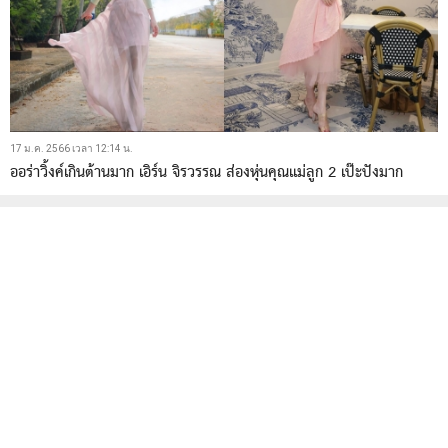
17 ม.ค. 2566 เวลา 12:14 น.
ออร่าวิ้งค์เกินต้านมาก เอิร์น จิรวรรณ ส่องหุ่นคุณแม่ลูก 2 เป๊ะปังมาก