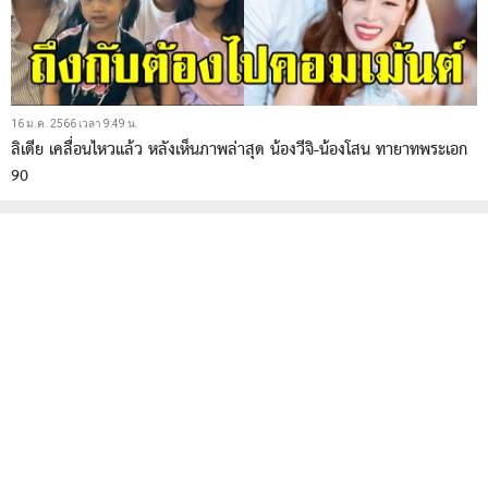
16 ม.ค. 2566 เวลา 9:49 น.
ลิเดีย เคลื่อนไหวแล้ว หลังเห็นภาพล่าสุด น้องวีจิ-น้องโสน ทายาทพระเอก
90