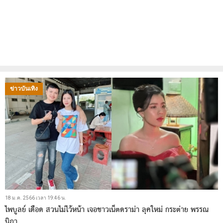
ข่าวบันเทิง
18 ม.ค. 2566 เวลา 19:46 น.
ไพบูลย์ เดือด สวนไม่ไว้หน้า เจอชาวเน็ตดราม่า ลุคใหม่ กระต่าย พรรณ
นิภา