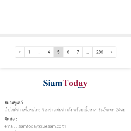
«
1
…
4
5
6
7
…
286
»
สยามทูเดย์
เว็บไซต์ข่าวเพื่อคนไทย รวมข่าวเด่นข่าวดัง พร้อมเนื้อหาสาระอัพเดท 24ชม.
ติดต่อ :
email :
siamtoday@suesiam.co.th