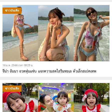
ข่าวบันเทิง
16 ม.ค. 2566 เวลา 18:23 น.
จีน่า อันนา อวดหุ่นแซ่บ แจกความสดใสริมทะเล ตัวเล็กสเปคเทพ
ข่าวบันเทิง