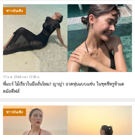
ข่าวบันเทิง
17 ม.ค. 2566 เวลา 12:05 น.
พี่แบร์ ไม้เรียวในมือสั่นไหม? ญาญ่า อวดหุ่นแบบแซ่บ ในชุดซีทรูท้าแด
ดมัลดีฟส์
ข่าวบันเทิง