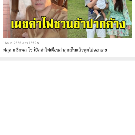
16 ม.ค. 2566 เวลา 16:52 น.
ฟลุค เกริกพล โชว์บิลค่าไฟเดือนล่าสุดเห็นแล้วพูดไม่ออกเลย