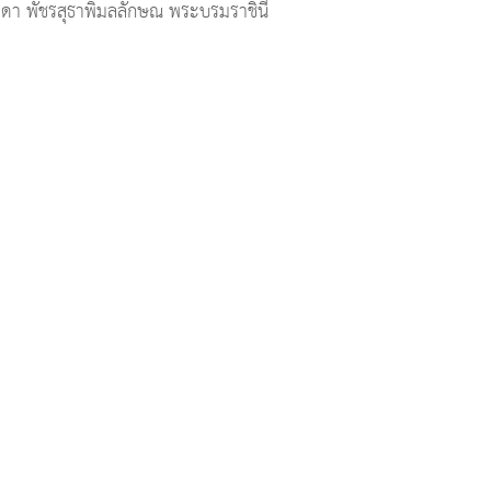
ิดา พัชรสุธาพิมลลักษณ พระบรมราชินี