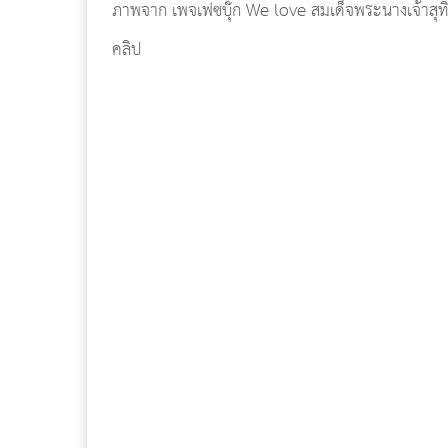
ภาพจาก เพจเฟซบุ๊ก We love สมเด็จพระนางเจ้าสุท
คลิป