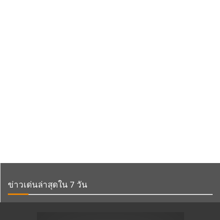
ข่าวเด่นล่าสุดใน 7 วัน