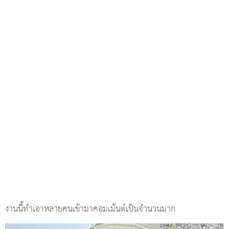
งานนี้ทำเอาหลายคนเข้ามาคอมเม้นต์เป็นจำนวนมาก