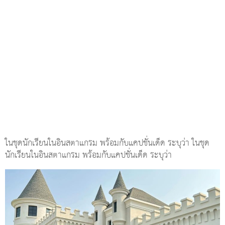
ในชุดนักเรียนในอินสตาแกรม พร้อมกับแคปชั่นเด็ด ระบุว่า ในชุด
นักเรียนในอินสตาแกรม พร้อมกับแคปชั่นเด็ด ระบุว่า