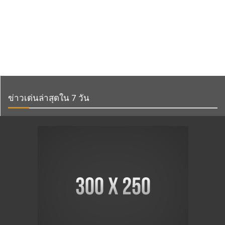
ข่าวเด่นล่าสุดใน 7 วัน