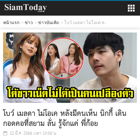
หน้าแรก
ข่าว
ข่าวบันเทิง
โบว์ เมลดา ไม่โอเค ห...
โบว์ เมลดา ไม่โอเค หลังมีคนเห็น นิกกี้ เดิน
กอดคอที่สยาม ลั่น รู้จักแค่ พี่ก้อย
22 มี.ค. 2566 เวลา 10:06 น.