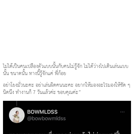
ไม่ได้เป็นคนเปลืองตัวแบบนั้นกับคนไม่รู้จัก ไม่ได้ว่างไปเดินเล่นแบบ
นั้น ขนาดนั้น ทางนี้รู้จักแค่ พี่ก้อย
อย่าโยงมั่วนะคะ อย่าเล่นผิดคนนะคะ อยากให้มองอะไรมองให้ชัด ๆ
นิดนึง ทำงานก็ 7 วันแล้วค่ะ ขอบคุณค่ะ”