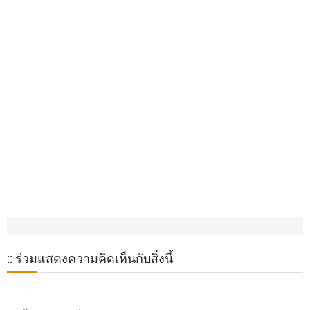
:: ร่วมแสดงความคิดเห็นกับสิ่งนี้