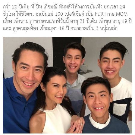
กว่า 20 ปีเต็ม ที่ ปิ่น เก็จมณี หันหลังให้วงการบันเทิง ยกเวลา 24
ชั่วโมง ใช้ชีวิตความเป็นแม่ 100 เปอร์เซ็นต์ เป็น FullTime MOM
เลี้ยง เจ้านาย ลูกชายคนแรกที่วันนี้ อายุ 21 ปีเต็ม เจ้าขุน อายุ 19 ปี
และ ลูกคนสุดท้อง เจ้าสมุทร 18 ปี จนกลายเป็น 3 หนุ่มหล่อ