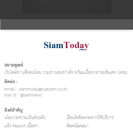
สยามทูเดย์
เว็บไซต์ข่าวเพื่อคนไทย รวมข่าวเด่นข่าวดัง พร้อมเนื้อหาสาระอัพเดท 24ชม.
ติดต่อ :
email :
siamtoday@suesiam.co.th
line id : @siamnews
ลิงค์สำคัญ
นโยบายความเป็นส่วนตัว
เงื่อนไขข้อตกลงการใช้บริการ
แจ้ง Report เนื้อหา
ติดต่อโฆษณา