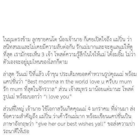
ในมุมตรงข้าม ลูกชายคนโต น้องเจ้านาย ก็เคยเปิดใจถึง แม่ปิ่น ว่า
สนิทสนมและไม่เคยมีความลับต่อกัน รักแม่มากและจะดูแลแม่ให้ดู
ที่สุด เรามักจะเห็น 3 เจ้า โพสต์ความรู้สึกในใจให้แม่ ได้อมยิ้ม ไม่ว่า
ตัวเองจะอยู่มุมไหนของโลกก็ตาม
ล่าสุด วันแม่ ปีที่แล้ว เจ้าขุน ประเดิมหยอดคำหวานรูปคุณแม่ พร้อม
แคปชั่นว่า “Best momma in the world love u ครับบ mum
รัก mum ที่สุดในจักรวาล” ส่วน เจ้าสมุทร มาน้อยแต่มานะ โพสต์
รูปแม่ พร้อมบอกว่า “i love you”
ส่วนพี่ใหญ่ เจ้านาย ใช้โอกาสวันเกิดคุณแม่ 4 มกราคม ที่ผ่านมา ส่ง
ข้อความสำคัญถึง แม่ปิ่น ว่าเค้ารักแม่มาก พร้อมเขียนแคปชั่นเป็น
ภาษาอังกฤษว่า “give her our best wishes yall” ขอส่งความปา
รถนาดีให้เธอ