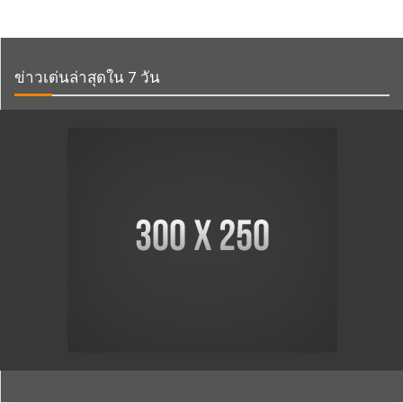
ข่าวเด่นล่าสุดใน 7 วัน