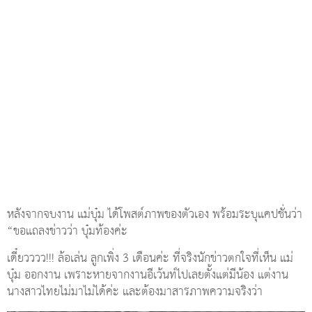
หลังจากจบงาน แม่บุ๋ม ได้โพสต์ภาพของตัวเอง พร้อมระบุแคปชั่นว่า
“ขอแถลงข่าวว่า บุ๋มท้องค่ะ
เดี๋ยวววว!!! ล้อเล่น ลูกเพิ่ง 3 เดือนค่ะ ที่จริงนักข่าวตกใจที่เห็น แม่
บุ๋ม ออกงาน เพราะหายจากงานอีเว้นท์ไปเลยตั้งแต่มีน้อง แต่งาน
นางสาวไทยไม่มาไม่ได้ค่ะ และต้องมาสารภาพความจริงว่า