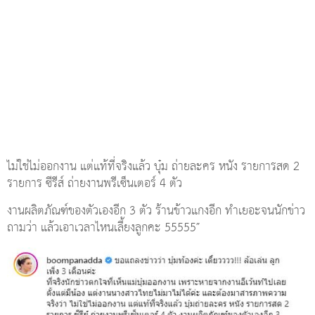
ไม่ใช่ไม่ออกงาน แต่แท้ที่จริงแล้ว บุ๋ม ถ่ายละคร หนัง รายการสด 2
รายการ ซีรีส์ ถ่ายงานพรีเซ็นเตอร์ 4 ตัว
งานผลิตภัณฑ์ของตัวเองอีก 3 ตัว ร้านข้าวแกงอีก ทำเยอะจนนักข่าว
ถามว่า แล้วเอาเวลาไหนเลี้ยงลูกคะ 55555″