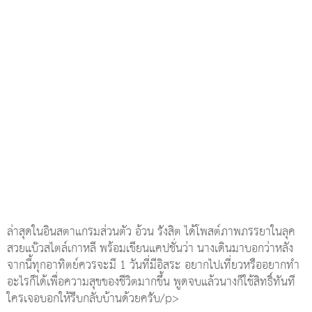
ล่าสุดในอินสตาแกรมส่วนตัว อ้วน รังสิต ได้โพสต์ภาพภรรยาในลุค
สวยแบ๊วสไตล์เกาหลี พร้อมเขียนแคปชั่นว่า นางเดินมาบอกว่าหลัง
จากนี้ทุกอาทิตย์ควรจะมี 1 วันที่มีอิสระ อยากไปเที่ยวหรืออยากทำ
อะไรก็ได้เพื่อความสุขของชีวิตมากขึ้น พูดจบแล้วนางก็ใช้สิทธิ์ทันที
ใครเจอบอกให้รีบกลับบ้านด้วยครับ/p>