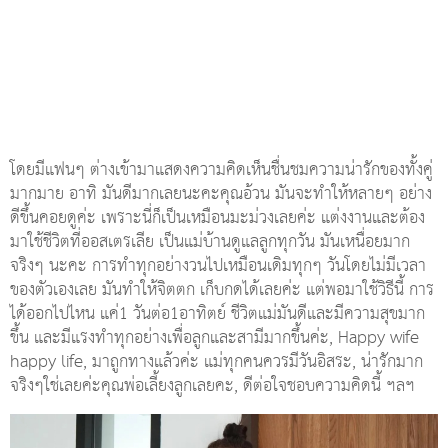
โดยมีแฟนๆ ต่างเข้ามาแสดงความคิดเห็นชื่นชมความน่ารักของทั้งคู่
มากมาย อาทิ มันดีมากเลยนะคะคุณอ้วน มันจะทำให้หลายๆ อย่าง
ดีขึ้นคอยดูค่ะ เพราะนี่ก็เป็นเหมือนมะม่วงเลยค่ะ แต่งงานและต้อง
มาใช้ชีวิตที่ออสเตรเลีย เป็นแม่บ้านดูแลลูกทุกวัน มันเหนื่อยมาก
จริงๆ นะคะ การทำทุกอย่างวนไปเหมือนเดิมทุกๆ วันโดยไม่มีเวลา
ของตัวเองเลย มันทำให้จิตตก เก็บกดได้เลยค่ะ แต่พอมาใช้วิธีนี้ การ
ได้ออกไปไหน แค่1 วันต่อ1อาทิตย์ ชีวิตแม่มันดีและมีความสุขมาก
ขึ้น และมีแรงทำทุกอย่างเพื่อลูกและสามีมากขึ้นค่ะ, Happy wife
happy life, มาถูกทางแล้วค่ะ แม่ทุกคนควรมีวันอิสระ, น่ารักมาก
จริงๆใช่เลยค่ะคุณพ่อเลี้ยงลูกเลยคะ, ดีต่อใจชอบความคิดนี้ ฯลฯ