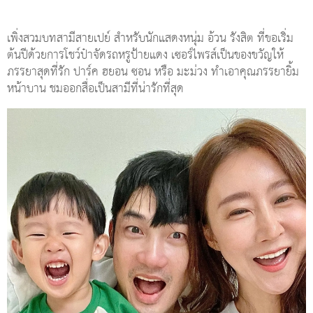
เพิ่งสวมบทสามีสายเปย์ สำหรับนักแสดงหนุ่ม อ้วน รังสิต ที่ขอเริ่ม
ต้นปีด้วยการโชว์ป๋าจัดรถหรูป้ายแดง เซอร์ไพรส์เป็นของขวัญให้
ภรรยาสุดที่รัก ปาร์ค ฮยอน ซอน หรือ มะม่วง ทำเอาคุณภรรยายิ้ม
หน้าบาน ชมออกสื่อเป็นสามีที่น่ารักที่สุด