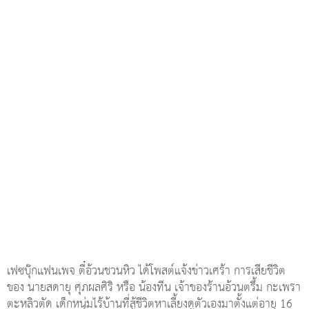
เฟซบุ๊กแฟนเพจ ตี๋อ้วนชวนหิว ได้โพสต์แจ้งข่าวเศร้า การเสียชีวิต
ของ นายสดายุ ศุภผลศิริ หรือ น้องทีน เจ้าของร้านอ้วนตรึ้ม กะเพรา
ตะหลิวตัด เด็กหนุ่มไร้บ้านที่สู้ชีวิตหาเลี้ยงดูตัวเองมาตั้งแต่อายุ 16