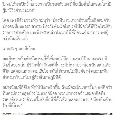
ปี จนได้มาเปิดร้านกะเพราเป็นของตัวเอง มีชื่อเสียงในโลกออนไลน์มี
ผู้มารีวิวจำนวนมาก
โดย เพจตี๋อ้วนชวนหิว ระบุว่า "น้องทีน กะเพราอ้วนตรึ้มเสียละครับ
น้องคนที่ผมและปลากระป๋องกัปตันเรือไปช่วยให้น้องได้มีชีวิตใหม่กับ
รายการช่วยด้วย ผมเพิ่งทราบข่าวในนาทีนี้ที่มีคนแจ้งมาทางเฟซบุ๊
กว่าน้องเสียแล้ว
เอาตรงๆ ผมเสียใจแ
ละเสียดายกับเด็กน้อยคนนี้ที่เพิ่งจะได้มีความสุข มีร้านกะเพรา มี
เงินซื้อของเล่น มีชีวิตที่กำลังจะดีขึ้น ผมไม่ทราบว่าน้องเป็นอะไรเสีย
ชีวิต แต่ขอแสดงความเสียใจ หลับให้สบายไม่มีไรต้องห่วงละนะทีน
ย่าคงมารับแกไปอยู่ด้วยในภพภูมิที่ดี
อย่างน้อยพี่ก็ดีใจ ที่ทำให้แกพลิกฟื้น ถึงแม้จะเป็นเวลาสั้นๆ แต่คิดว่า
ทีนคงมีความสุขบ้าง ไม่มากก็น้อย พวกเราคงจดจำและคงคิดถึง
รสชาติกะเพราอ้วนตรึ้มกับชื่อที่พี่ตั้งให้ไปตลอดกาล RIP น้องทีนด้วย
รัก พี่ตี๋อ้วน"