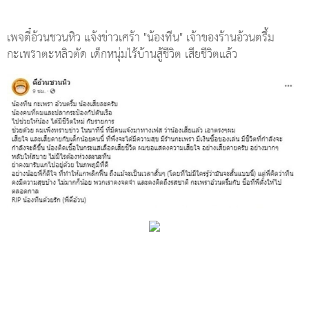
เพจตี๋อ้วนชวนหิว แจ้งข่าวเศร้า "น้องทีน" เจ้าของร้านอ้วนตรึ้ม
กะเพราตะหลิวตัด เด็กหนุ่มไร้บ้านสู้ชีวิต เสียชีวิตแล้ว