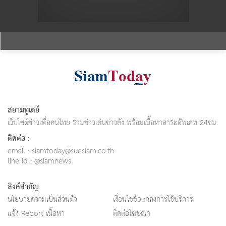
สยามทูเดย์
เว็บไซต์ข่าวเพื่อคนไทย รวมข่าวเด่นข่าวดัง พร้อมเนื้อหาสาระอัพเดท 24ชม.
ติดต่อ :
email :
siamtoday@suesiam.co.th
line id : @siamnews
ลิงค์สำคัญ
นโยบายความเป็นส่วนตัว
เงื่อนไขข้อตกลงการใช้บริการ
แจ้ง Report เนื้อหา
ติดต่อโฆษณา