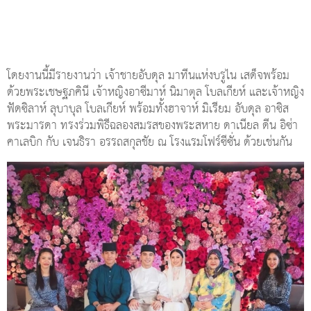
โดยงานนี้มีรายงานว่า เจ้าชายอับดุล มาทีนแห่งบรูไน เสด็จพร้อม
ด้วยพระเชษฐภคินี เจ้าหญิงอาซีมาห์ นิมาตุล โบลเกียห์ และเจ้าหญิง
ฟัดซิลาห์ ลุบาบุล โบลเกียห์ พร้อมทั้งฮาจาห์ มิเรียม อับดุล อาซิส
พระมารดา ทรงร่วมพิธีฉลองสมรสของพระสหาย ดาเนียล ดีน อิซ่า
คาเลบิก กับ เจนธิรา อรรถสกุลชัย ณ โรงแรมโฟร์ซีซั่น ด้วยเช่นกัน