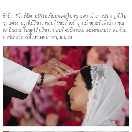
ซึ่งมีการจัดพิธีตามธรรมเนียมของดูไบ คุณเจน เจ้าสาวปรากฏตัวใน
ชุดแต่งงานลูกไม้สีขาว คลุมศีรษะด้วยผ้าลูกไม้ ขณะที่เจ้าบ่าว คุณ
แคนียล มาในชุดโต๊ปสีขาว ก่อนที่จะมีงานฉลองมงคลสมรส ต่อด้วย
อาฟเตอร์ปาร์ตี้ในช่วงอย่างสนุกสนาน