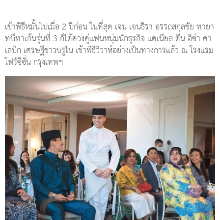
เข้าพิธีหมั้นไปเมื่อ 2 ปีก่อน ในที่สุด เจน เจนธิรา อรรถสกุลชัย ทายา
ทบีทาเก้นรุ่นที่ 3 ก็ได้ควงคู่แฟนหนุ่มนักธุรกิจ แดเนียล ดีน อิซ่า คา
เลบิก เศรษฐีชาวบรูไน เข้าพิธีวิวาห์อย่างเป็นทางการแล้ว ณ โรงแรม
โฟร์ซีซั่น กรุงเทพฯ