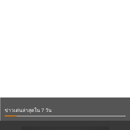
ข่าวเด่นล่าสุดใน 7 วัน