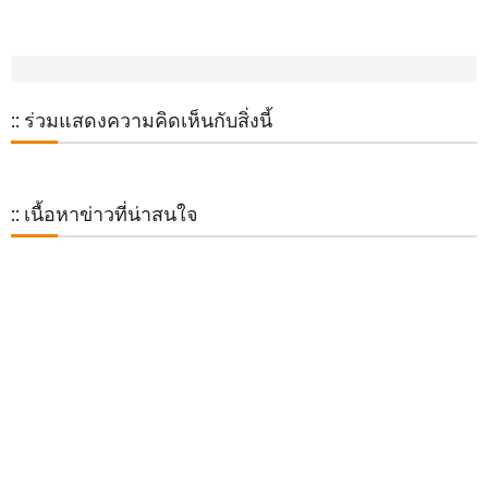
:: ร่วมแสดงความคิดเห็นกับสิ่งนี้
:: เนื้อหาข่าวที่น่าสนใจ