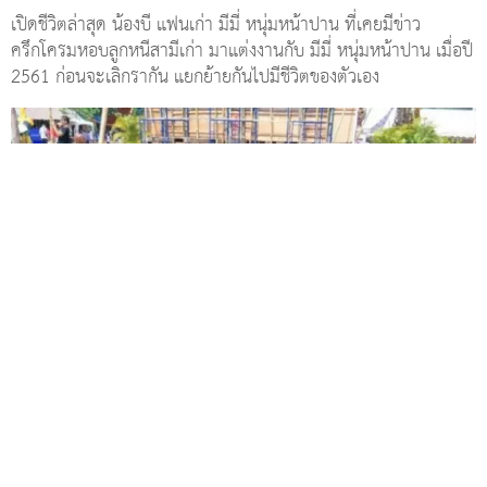
เปิดชีวิตล่าสุด น้องบี แฟนเก่า มีมี่ หนุ่มหน้าปาน ที่เคยมีข่าว
ครึกโครมหอบลูกหนีสามีเก่า มาแต่งงานกับ มีมี่ หนุ่มหน้าปาน เมื่อปี
2561 ก่อนจะเลิกรากัน แยกย้ายกันไปมีชีวิตของตัวเอง