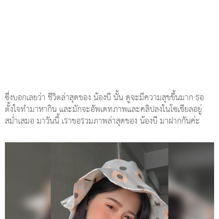
ซึ่งบอกเลยว่า ชีวิตล่าสุดของ น้องบี นั้น ดูจะมีความสุขขึ้นมาก ธอ
ตั้งใจทำมาหากิน และมักจะอัพเดทภาพและคลิปลงในโซเชียลอยู่
สม่ำเสมอ มาวันนี้ เราขอรวมภาพล่าสุดของ น้องบี มาฝากกันค่ะ