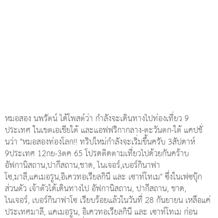
หมอสอง นพรัตน์ ได้โพสต์ว่า กำลังจะเดินทางไปท่องเที่ยว 9
ประเทศ ในเขตเอเชียใต้ และแอฟฟริกากลาง-ตะวันตก-ใต้ แคปชั่
นว่า "หมอสองท่องโลก!! ทริปใหม่กำลังจะเริ่มขึ้นครับ 3สัปดาห์
9ประเทศ 12กย-3ตค 65 โปรดติดตามเที่ยวไปด้วยกันคร้าบ
อัฟกานิสถาน,ปากีสถาน,ชาด, ไนเจอร์,เบอร์กินาฟา
โซ,มาลี,แคเมอรูน,อิเควทอเรียลกินี และ เซาท์โทเม" ซึ่งในเฟซบุ๊ก
ส่วนตัว เจ้าตัวได้เดินทางไป อัฟกานิสถาน, ปากีสถาน, ชาด,
ไนเจอร์, เบอร์กินาฟาโซ เรียบร้อยแล้วในวันที่ 28 กันยายน เหลือแค่
ประเทศมาลี, แคเมอรูน, อิเควทอเรียลกินี และ เซาท์โทเม ก่อน