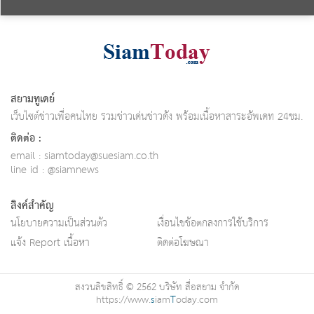
สยามทูเดย์
เว็บไซต์ข่าวเพื่อคนไทย รวมข่าวเด่นข่าวดัง พร้อมเนื้อหาสาระอัพเดท 24ชม.
ติดต่อ :
email :
siamtoday@suesiam.co.th
line id : @siamnews
ลิงค์สำคัญ
นโยบายความเป็นส่วนตัว
เงื่อนไขข้อตกลงการใช้บริการ
แจ้ง Report เนื้อหา
ติดต่อโฆษณา
สงวนลิขสิทธิ์ © 2562 บริษัท สื่อสยาม จำกัด
https://www.
s
iam
T
oday.com