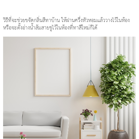
วิธีที่จะช่วยขจัดกลิ่นสีทาบ้าน ให้ฝานครึ่งหัวหอมแล้ววางไว้ในห้อง
หรือจะตั้งอ่างน้ำส้มสายชูไว้ในห้องที่ทาสีใหม่ก็ได้