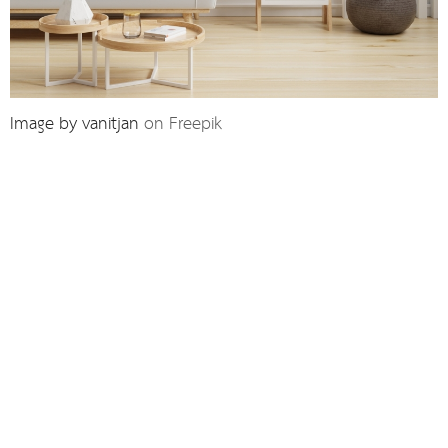
Image by vanitjan
on Freepik