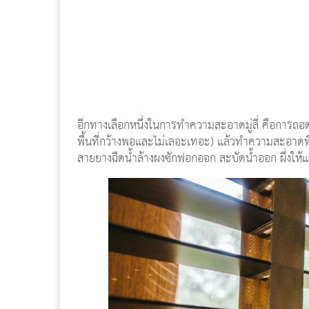
อีกทางเลือกหนึ่งในการทำความสะอาดมู่ลี่ คือการถอดม
พื้นที่กว้างพอและไม่เลอะเทอะ) แล้วทำความสะอาด
สายยางฉีดน้ำล้างผงซักฟอกออก สะบัดน้ำออก ผึ่งให้แห