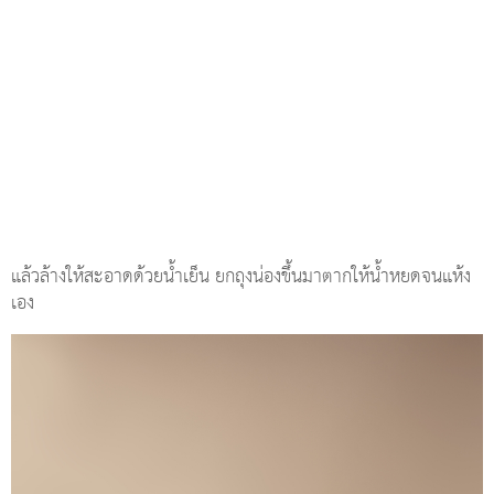
แล้วล้างให้สะอาดด้วยน้ำเย็น ยกถุงน่องขึ้นมาตากให้น้ำหยดจนแห้ง
เอง