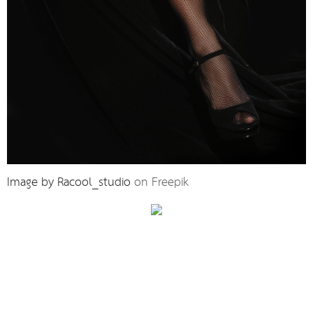
Image by Racool_studio
on Freepik