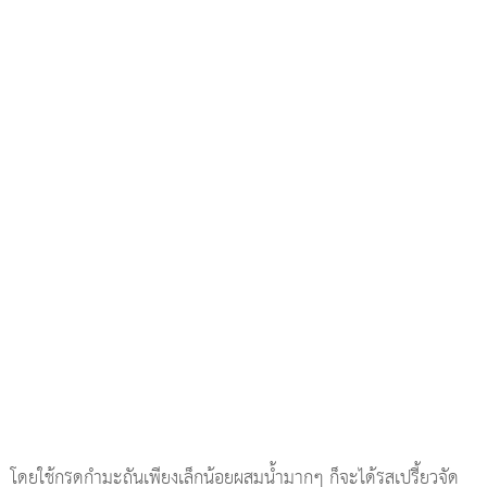
โดยใช้กรดกำมะถันเพียงเล็กน้อยผสมน้ำมากๆ ก็จะได้รสเปรี้ยวจัด