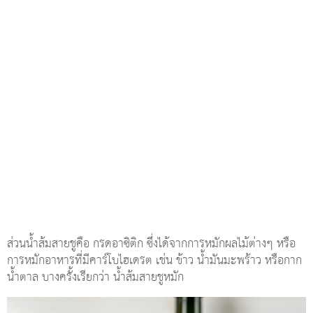
ส่วนน้ำส้มสายชูคือ กรดอาซิติก ซึ่งได้จากการหมักผลไม้ต่างๆ หรือ
การหมักอาหารที่มีคาร์โบไฮเดรต เช่น ข้าว น้ำมันมะพร้าว หรือกาก
น้ำตาล บางครั้งเรียกว่า น้ำส้มสายชูหมัก