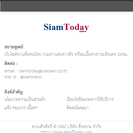
สยามทูเดย์
เว็บไซต์ข่าวเพื่อคนไทย รวมข่าวเด่นข่าวดัง พร้อมเนื้อหาสาระอัพเดท 24ชม.
ติดต่อ :
email :
siamtoday@suesiam.co.th
line id : @siamnews
ลิงค์สำคัญ
นโยบายความเป็นส่วนตัว
เงื่อนไขข้อตกลงการใช้บริการ
แจ้ง Report เนื้อหา
ติดต่อโฆษณา
สงวนลิขสิทธิ์ © 2562 บริษัท สื่อสยาม จำกัด
https://www.
s
iam
T
oday.com