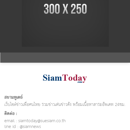
สยามทูเดย์
เว็บไซต์ข่าวเพื่อคนไทย รวมข่าวเด่นข่าวดัง พร้อมเนื้อหาสาระอัพเดท 24ชม.
ติดต่อ :
email :
siamtoday@suesiam.co.th
line id : @siamnews