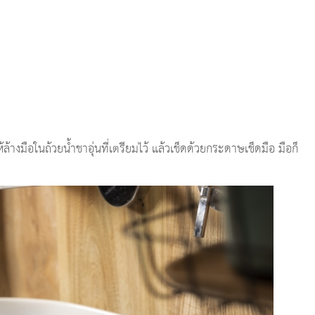
ให้ล้างมือในถ้วยน้ำชาอุ่นที่เตรียมไว้ แล้วเช็ดด้วยกระดาษเช็ดมือ มือก็