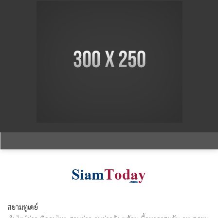
สยามทูเดย์